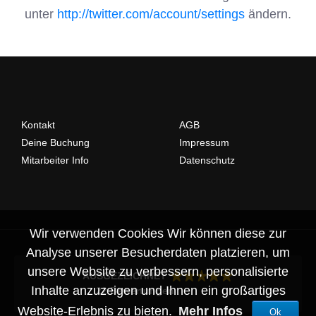
unter
http://twitter.com/account/settings
ändern.
Kontakt
AGB
Deine Buchung
Impressum
Mitarbeiter Info
Datenschutz
Wir verwenden Cookies Wir können diese zur
Analyse unserer Besucherdaten platzieren, um
unsere Website zu verbessern, personalisierte
AUSGEZEICHNET
Inhalte anzuzeigen und Ihnen ein großartiges
22 Bewertungen
Website-Erlebnis zu bieten.
Mehr Infos
Ok